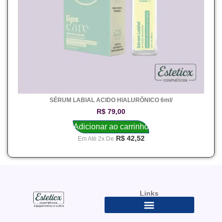
SÉRUM LABIAL ACIDO HIALURÔNICO 6ml/
R$
79,00
Adicionar ao carrinho
R$
42,52
Em Até 2x De
Links