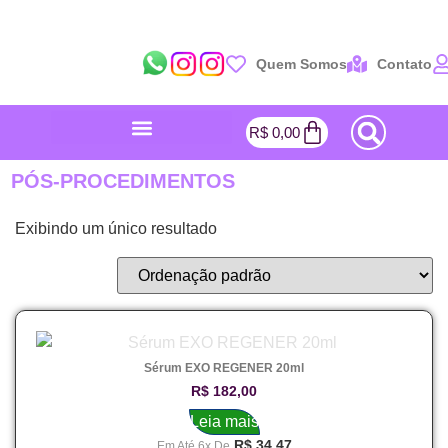
Quem Somos
Contato
R$
0,00
PÓS-PROCEDIMENTOS
Exibindo um único resultado
Sérum EXO REGENER 20ml
R$
182,00
Leia mais
R$
34,47
Em Até 6x De