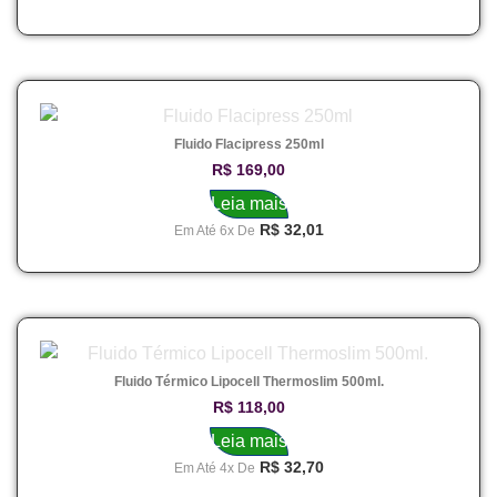
Fluido Flacipress 250ml
R$
169,00
Leia mais
R$
32,01
Em Até 6x De
Fluido Térmico Lipocell Thermoslim 500ml.
R$
118,00
Leia mais
R$
32,70
Em Até 4x De