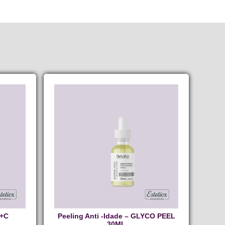
C+C
Peeling Anti -Idade – GLYCO PEEL
30ML