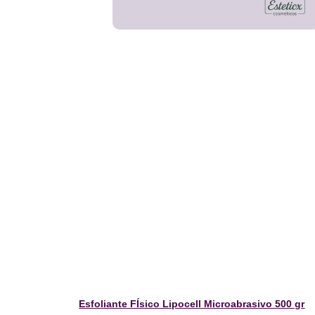
Esfoliante FÍsico Lipocell Microabrasivo 500 gr