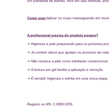
4% Esfoliante de Bambu: Rico em sais minerais, prom
Como usar:
Aplicar no corpo massageando em movime
A profissional precisa do produto porque?
⇒ Higieniza a pele preparando para os próximos pr
⇒ Já contem ativos que ajudam no processo de redu
⇒ Não resseca a pele como esfoliante convencional.
⇒ A textura em gel facilita a aplicação e remoção.
⇒ É versátil, higieniza e esfolia em uma única etapa.
Registro no MS: 2.3859.0255