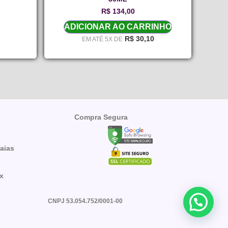
R$
134,00
ADICIONAR AO CARRINHO
R$
30,10
EM ATÉ 5X DE
Compra Segura
aias
cx
CNPJ 53.054.752/0001-00