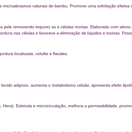
s microabrasivos naturais de bambu. Promove uma esfoliação efetiva 
a pele removendo impurez as e células mortas. Elaborado com ativos q
rdura nas células e favorece a eliminação de líquidos e toxinas. Possu
rdura localizada, celulite e flacidez.
ecido adiposo, aumenta o metabolismo celular, apresenta efeito lipolít
s, Hera): Estimula e microcirculação, melhora a permeabilidade, promo