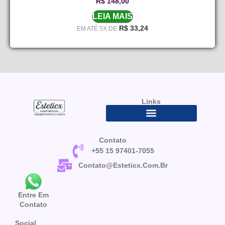
R$
148,00
LEIA MAIS
R$
33,24
EM ATÉ 5X DE
Links
Contato
+55 15 97401-7055
Contato@esteticx.com.br
Entre Em
Contato
Social