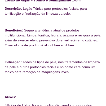
Loção de Algas – Tônico e Demaquilante 140ml
Descrição:
Loção Tônica para protocolos faciais, para
tonificação e finalização da limpeza da pele.
Benefícios:
Segue a tendência atual de produtos
multifuncional. Limpa, tonifica, hidrata, acalma e revigora a pele,
além de exercer efeito preventivo do envelhecimento cutâneo.
O veiculo deste produto é álcool free e oil free.
Indicação:
Todos os tipos de pele, nos tratamentos de limpeza
de pele e outros protocolos faciais e no home care como um
tônico para remoção de maquiagens leves.
Ativos:
3% Flor de Lótus: Rica em polifenóis, sendo protetora dos