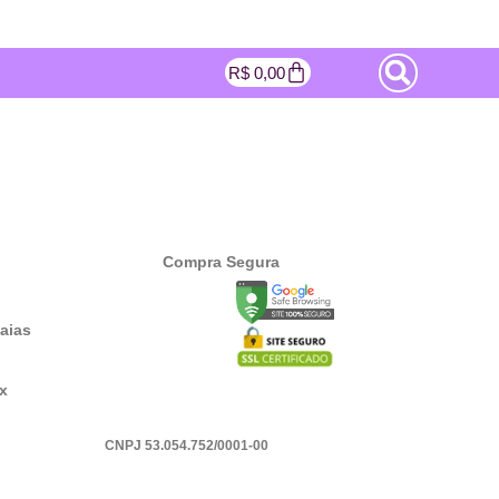
R$
0,00
Compra Segura
aias
cx
CNPJ 53.054.752/0001-00