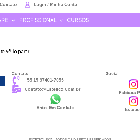
Contato
Login / Minha Conta
ARE
PROFISSIONAL
CURSOS
 vê-lo partir.
Contato
Social
+55 15 97401-7055
Contato@esteticx.com.br
Fabiana P
Entre Em Contato
Esteti
ESTETICX 2025 - TODOS OS DIREITOS RESERVADOS